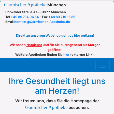
Garmischer Apotheke
München
Ehrwalder Straße 4a -
81377 München
Tel
+49 89 714 06 54
-
Fax
+49 89 719 15 86
Email
Kontakt@Garmischer-Apotheke.de
Direkt zu unserem Webshop geht es hier entlang!
Wir haben
Notdienst
und für Sie durchgehend bis Morgen
geöffnet!
Weitere Apotheken finden Sie
hier
(externer Link).
Ihre Gesundheit liegt uns
am Herzen!
Wir freuen uns, dass Sie die Homepage der
Garmischer Apotheke
besuchen.